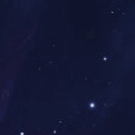
产品评论(
0
)
技术参数