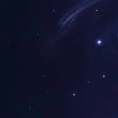
电动平板车
电动货车1-5吨
电动货车箱式
电动消防车
电动消防车2-4座
封闭式电动消防车
电动核酸检测车
电动环卫车
特定改装车