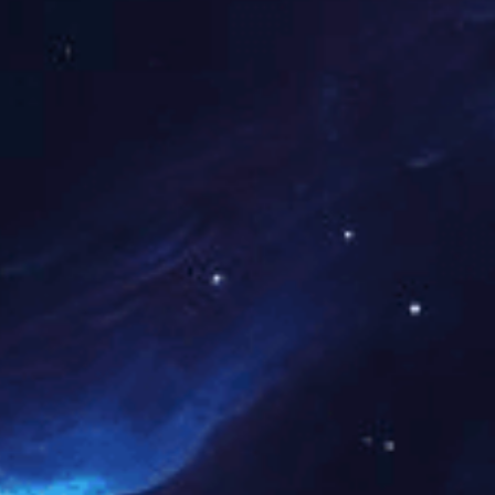
防爆电动车
防爆电动叉车
移动售卖车
电瓶车租赁
医院电动转运车
推荐产品