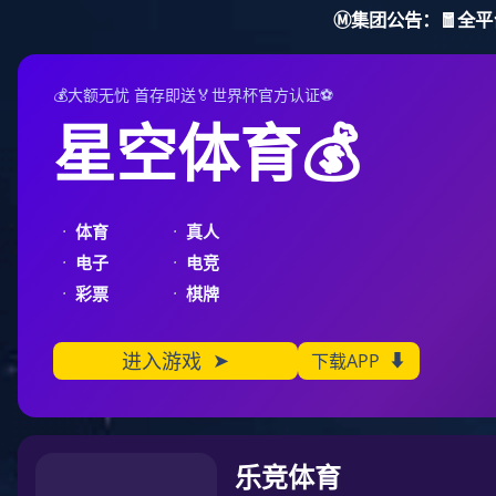
豪门国际
豪门国际
关于豪门国际
电动观光车
--豪门国际官网-追求健康