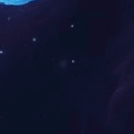
14座封闭游览车CAR-YL14BZ01-FB
11座游览车CAR-YL11BZ01