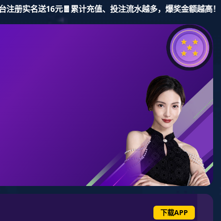
电动巡逻车
电动老爷车
产品展示
新闻资讯
,你我一起成长