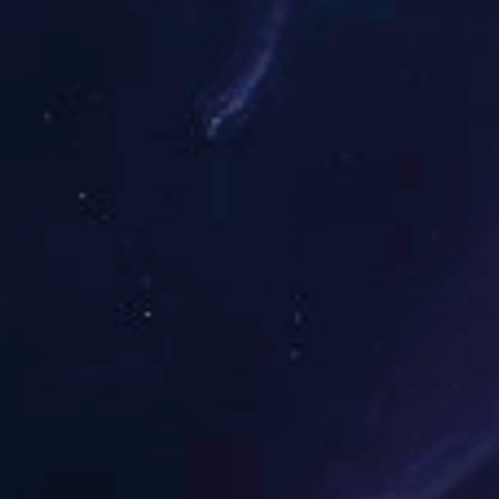
产品详情
电动老爷车
电动老爷车4-6座
电动老爷车8-12座
高尔夫球车
高尔夫车2-4座
高尔夫车6-8座
高尔夫车11座
电动货运车
电动送餐车箱式