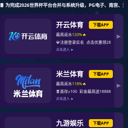
中文
English
/
联系豪门国际
合作伙伴